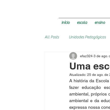
início
escola
ensino
All Posts
Unidades Pedagógicas
efaz324
3 de ago.
Uma esc
Atualizado:
25 de ago. de
A história da Escol
fazer educação es
ambiental, próprios 
ambiental e da educ
expressa nossa conex