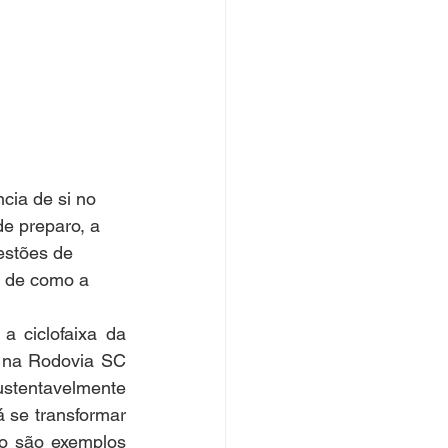
cia de si no 
e preparo, a 
estões de 
s de como a 
 ciclofaixa da 
 na Rodovia SC 
stentavelmente 
 se transformar 
o são exemplos 