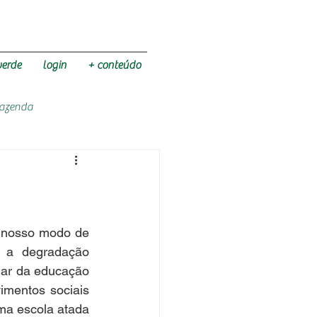
verde
login
+ conteúdo
Fazenda
 nosso modo de 
a degradação 
lar da educação 
imentos sociais 
ma escola atada 