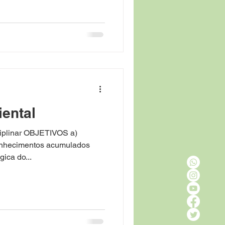
ental
ciplinar OBJETIVOS a)
conhecimentos acumulados
ica do...