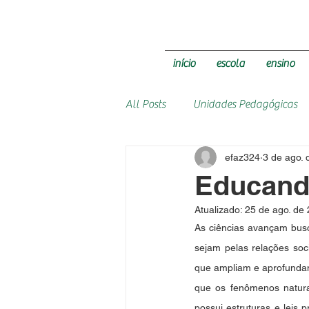
início
escola
ensino
All Posts
Unidades Pedagógicas
efaz324
3 de ago.
Educand
Atualizado:
25 de ago. de
As ciências avançam busc
sejam pelas relações soc
que ampliam e aprofundam 
que os fenômenos naturai
possui estruturas e leis 