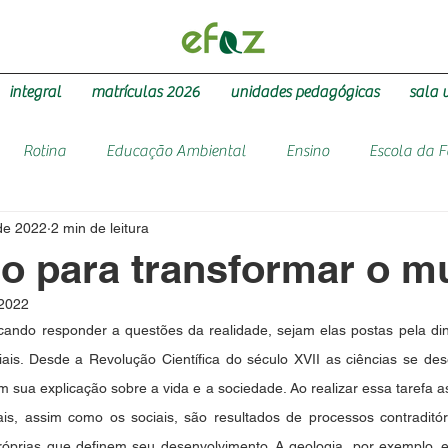
integral
matrículas 2026
unidades pedagógicas
sala 
Rotina
Educação Ambiental
Ensino
Escola da 
 de 2022
2 min de leitura
o para transformar o 
 2022
ando responder a questões da realidade, sejam elas postas pela din
iais. Desde a Revolução Científica do século XVII as ciências se de
sua explicação sobre a vida e a sociedade. Ao realizar essa tarefa as 
s, assim como os sociais, são resultados de processos contraditór
próprias que definem seu desenvolvimento. A geologia, por exemplo, 