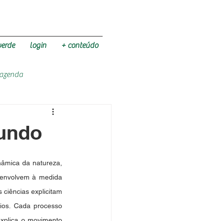
verde
login
+ conteúdo
Fazenda
mundo
âmica da natureza, 
senvolvem à medida 
ciências explicitam 
ios. Cada processo 
explica o movimento 